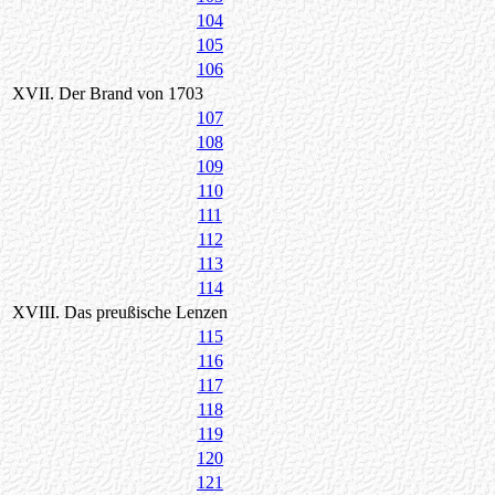
104
105
106
XVII. Der Brand von 1703
107
108
109
110
111
112
113
114
XVIII. Das preußische Lenzen
115
116
117
118
119
120
121