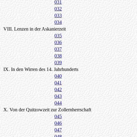
031
032
033
034
VIII. Lenzen in der Askanierzeit
035
036
037
038
039
IX. In den Wirren des 14. Jahrhunderts
040
041
042
043
044
X. Von der Quitzowzeit zur Zollernherrschaft
045
046
047
048