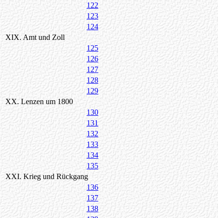
122
123
124
XIX. Amt und Zoll
125
126
127
128
129
XX. Lenzen um 1800
130
131
132
133
134
135
XXI. Krieg und Rückgang
136
137
138