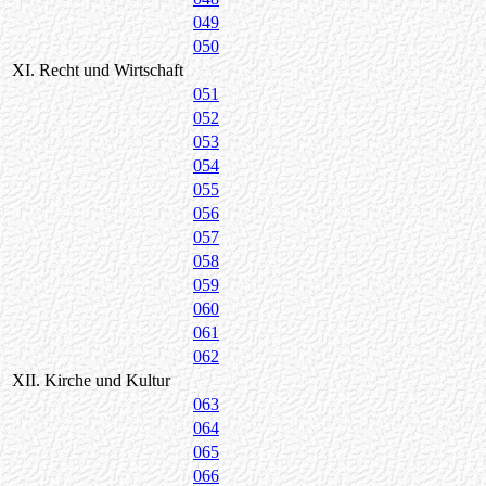
049
050
XI. Recht und Wirtschaft
051
052
053
054
055
056
057
058
059
060
061
062
XII. Kirche und Kultur
063
064
065
066