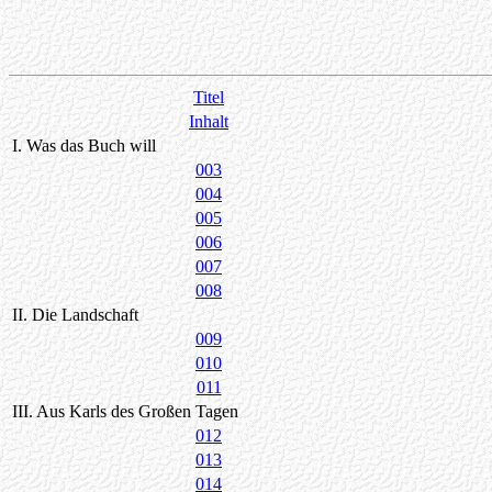
Titel
Inhalt
I. Was das Buch will
003
004
005
006
007
008
II. Die Landschaft
009
010
011
III. Aus Karls des Großen Tagen
012
013
014