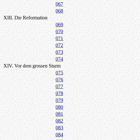
067
068
XIII. Die Reformation
069
070
071
072
073
074
XIV. Vor dem grossen Sturm
075
076
077
078
079
080
081
082
083
084