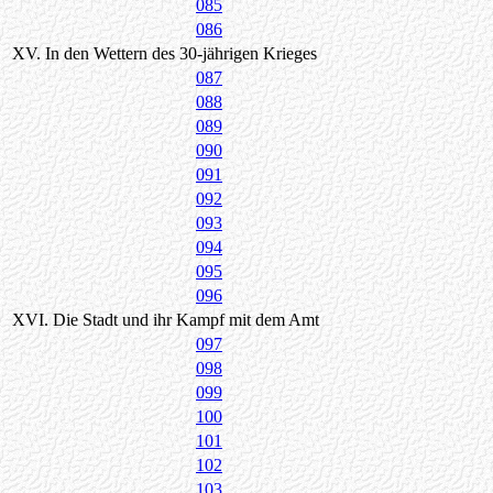
085
086
XV. In den Wettern des 30-jährigen Krieges
087
088
089
090
091
092
093
094
095
096
XVI. Die Stadt und ihr Kampf mit dem Amt
097
098
099
100
101
102
103