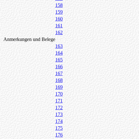
158
159
160
161
162
Anmerkungen und Belege
163
164
165
166
167
168
169
170
171
172
173
174
175
176