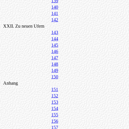
139
140
141
142
XXII. Zu neuen Ufern
143
144
145
146
147
148
149
150
Anhang
151
152
153
154
155
156
157