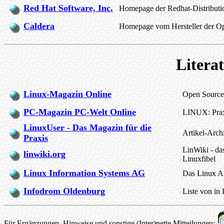
Red Hat Software, Inc.
Homepage der Redhat-Distributi
Caldera
Homepage vom Hersteller der O
Litera
Linux-Magazin Online
Open Source 
PC-Magazin PC-Welt Online
LINUX: Prax
LinuxUser - Das Magazin für die
Artikel-Arc
Praxis
LinWiki - da
linwiki.org
Linuxfibel
Linux Information Systems AG
Das Linux A
Infodrom Oldenburg
Liste von in
Für Ergänzungen, Hinweise und sonstige (Inter)nette Mitteilungen: