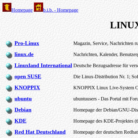
Homepage
b.i.b. - Homepage
LINUX
Pro-Linux
Magazin, Service, Nachrichten
linux.de
Nachrichten, Kalender, Benutze
Linuxland International
Deutsche Bezugsadresse für vers
open SUSE
Die Linux-Distribution Nr. 1; So
KNOPPIX
KNOPPIX Linux Live-System 
ubuntu
ubuntuusers - Das Portal mit Fo
Debian
Homepage der Debian/GNU-Dist
KDE
Homepage des KDE-Projektes (th
Red Hat Deutschland
Homepage der deutschen Redhat-